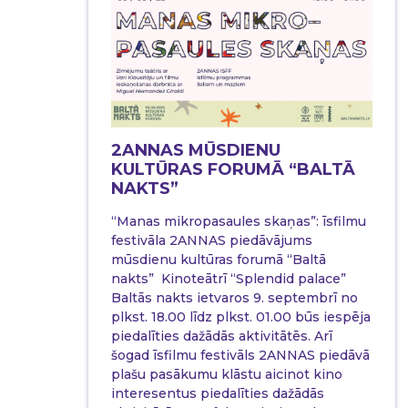
2ANNAS MŪSDIENU
KULTŪRAS FORUMĀ “BALTĀ
NAKTS”
“Manas mikropasaules skaņas”: īsfilmu
festivāla 2ANNAS piedāvājums
mūsdienu kultūras forumā “Baltā
nakts” Kinoteātrī “Splendid palace”
Baltās nakts ietvaros 9. septembrī no
plkst. 18.00 līdz plkst. 01.00 būs iespēja
piedalīties dažādās aktivitātēs. Arī
šogad īsfilmu festivāls 2ANNAS piedāvā
plašu pasākumu klāstu aicinot kino
interesentus piedalīties dažādās