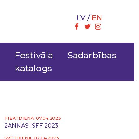
LV
EN
i
Festivāla
Sadarbības
katalogs
PIEKTDIENA, 07.04.2023
2ANNAS ISFF 2023
SVĒTDIENA, 02.04.2023