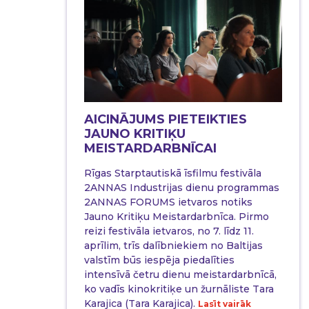
AICINĀJUMS PIETEIKTIES
JAUNO KRITIĶU
MEISTARDARBNĪCAI
Rīgas Starptautiskā īsfilmu festivāla
2ANNAS Industrijas dienu programmas
2ANNAS FORUMS ietvaros notiks
Jauno Kritiķu Meistardarbnīca. Pirmo
reizi festivāla ietvaros, no 7. līdz 11.
aprīlim, trīs dalībniekiem no Baltijas
valstīm būs iespēja piedalīties
intensīvā četru dienu meistardarbnīcā,
ko vadīs kinokritiķe un žurnāliste Tara
Karajica (Tara Karajica).
Lasīt vairāk