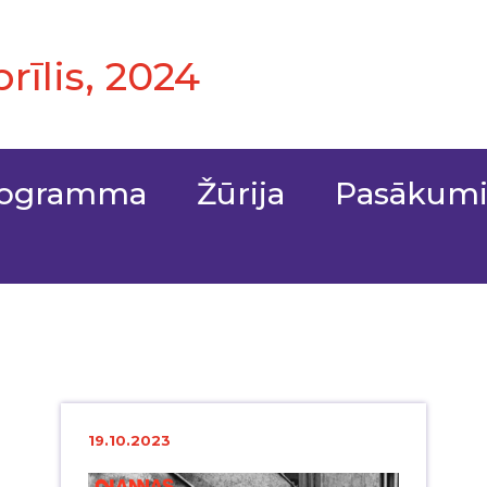
aprīlis, 2024
rogramma
Žūrija
Pasākum
19.10.2023