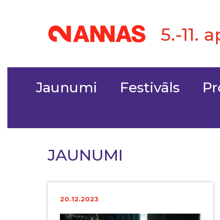
5.-11. 
Jaunumi
Festivāls
P
JAUNUMI
20.12.2023