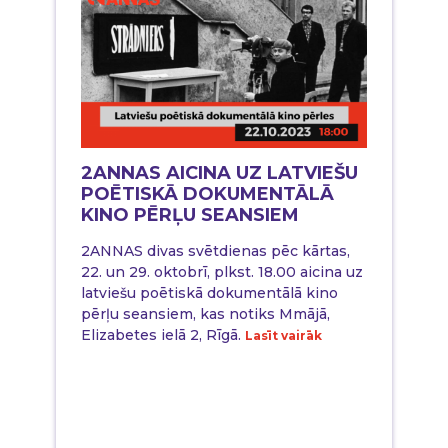
2ANNAS AICINA UZ LATVIEŠU
POĒTISKĀ DOKUMENTĀLĀ
KINO PĒRĻU SEANSIEM
2ANNAS divas svētdienas pēc kārtas,
22. un 29. oktobrī, plkst. 18.00 aicina uz
latviešu poētiskā dokumentālā kino
pērļu seansiem, kas notiks Mmājā,
Elizabetes ielā 2, Rīgā.
Lasīt vairāk