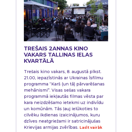
TREŠAIS 2ANNAS KINO
VAKARS TALLINAS IELAS
KVARTĀLĀ
Trešais kino vakars, 8. augustā plkst.
21.00, iepazīstinās ar Ukrainas īsfilmu
programma “Karš (un tā) pārvarēšanas
mehānismi”. Visas sešas vakara
programmā iekļautās filmas vēsta par
kara neizdzēšamo ietekmi uz indivīdu
un komūnām. Tās ļauj ielūkoties to
cilvēku ikdienas izaicinājumos, kuru
dzīves neatgriežami ir satricinājušas
Krievijas armijas zvērības.
Lasīt vairāk