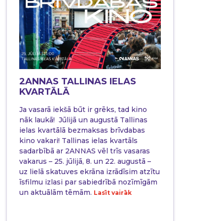
2ANNAS TALLINAS IELAS
KVARTĀLĀ
Ja vasarā iekšā būt ir grēks, tad kino
nāk laukā! Jūlijā un augustā Tallinas
ielas kvartālā bezmaksas brīvdabas
kino vakari! Tallinas ielas kvartāls
sadarbībā ar 2ANNAS vēl trīs vasaras
vakarus – 25. jūlijā, 8. un 22. augustā –
uz lielā skatuves ekrāna izrādīsim atzītu
īsfilmu izlasi par sabiedrībā nozīmīgām
un aktuālām tēmām.
Lasīt vairāk