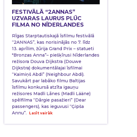
FESTIVĀLĀ “2ANNAS”
UZVARAS LAURUS PLŪC
FILMA NO NĪDERLANDES
Rīgas Starptautiskajā īsfilmu festivālā
“2ANNAS”, kas norisinājās no 7. līdz
13. aprīlim, žūrija Grand Prix – statueti
"Bronzas Anna”– piešķīrusi Nīderlandes
režisora Douva Dijkstra (Douwe
Dijkstra) dokumentālajai īsfilmai
“Kaimiņš Abdi” (Neighbour Abdi).
Savukārt par labāko filmu Baltijas
īsfilmu konkursā atzīta igauņu
režisores Madli Lānes (Madli Lääne)
spēlfilma “Dārgie pasažieri” (Dear
passengers), kas ieguvusi “Ģipša
Annu”.
Lasīt vairāk