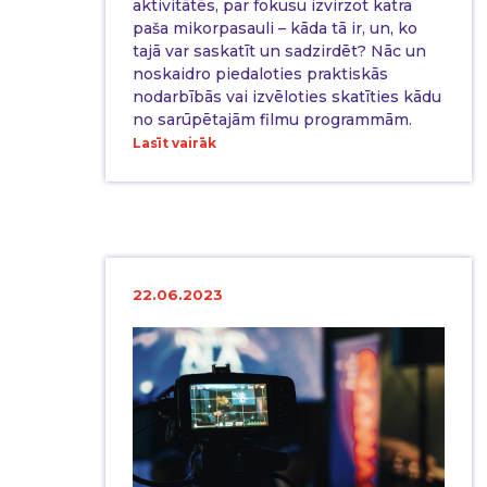
aktivitātēs, par fokusu izvirzot katra
paša mikorpasauli – kāda tā ir, un, ko
tajā var saskatīt un sadzirdēt? Nāc un
noskaidro piedaloties praktiskās
nodarbībās vai izvēloties skatīties kādu
no sarūpētajām filmu programmām.
Lasīt vairāk
22.06.2023