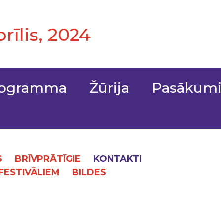
aprīlis, 2024
rogramma
Žūrija
Pasākum
S
BRĪVPRĀTĪGIE
KONTAKTI
 FESTIVĀLIEM
BILDES