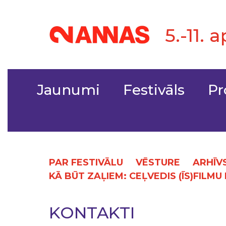
5.-11. 
Jaunumi
Festivāls
P
PAR FESTIVĀLU
VĒSTURE
ARHĪV
KĀ BŪT ZAĻIEM: CEĻVEDIS (ĪS)FILMU
KONTAKTI