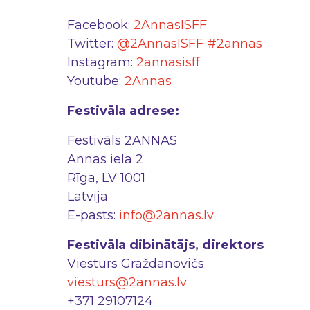
Facebook:
2AnnasISFF
Twitter:
@2AnnasISFF
#2annas
Instagram:
2annasisff
Youtube:
2Annas
Festivāla adrese:
Festivāls 2ANNAS
Annas iela 2
Rīga, LV 1001
Latvija
E-pasts:
info@2annas.lv
Festivāla dibinātājs, direktors
Viesturs Graždanovičs
viesturs@2annas.lv
+371 29107124