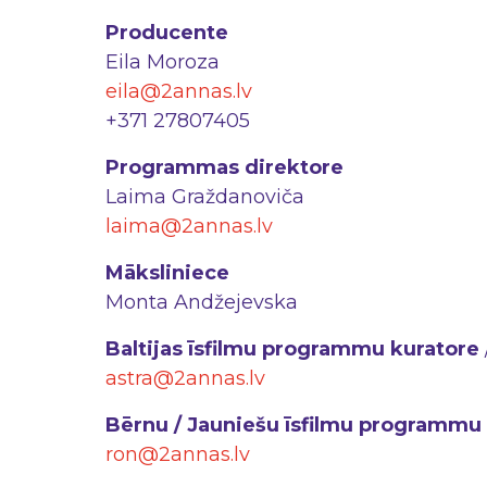
Producente
Eila Moroza
eila@2annas.lv
+371 27807405
Programmas direktore
Laima Graždanoviča
laima@2annas.lv
Māksliniece
Monta Andžejevska
Baltijas īsfilmu programmu kuratore
astra@2annas.lv
Bērnu / Jauniešu īsfilmu programmu
ron@2annas.lv