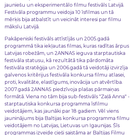
jauniešu un eksperimentālo filmu festivāls Latvijā.
Festivāla programmu veidoja 10 īsfilmas un tā
mērķis bija atbalstīt un veicināt interesi par filmu
mākslu Latvijā.
Pakāpeniski festivāls attīstījās un 2005.gadā
programmā tika iekļautas filmas, kuras radītas ārpus
Latvijas robežām, un 2ANNAS ieguva starptautiska
festivāla statusu, kā rezultātā tika pārdomāta
festivāla stratēģija un 2006.gadā tā veidotāji izvirzīja
galvenos kritērijus festivāla konkursa filmu atlasei,
proti, kvalitāte, elastīgums, inovācija un atvērtība.
2007.gadā 2ANNAS piedzīvoja plašas pārmaiņas
formātā. Viena no tām bija sub-festivāls "Zaļā Anna" -
starptautiska konkursa programma īsfilmu
veidotājiem, kas jaunāki par 18 gadiem. Vēl viens
jauninājums bija Baltijas konkursa programma filmu
veidotājiem no Latvijas, Lietuvas un Igaunijas. Šīs
programmas izveide cieši saistāma ar Baltijas Filmu