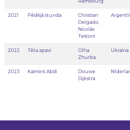
Rambourg
2021
Pēdējā stunda
Christian
Argentī
Delgado,
Nicolás
Testoni
2022
Tēta apavi
Olha
Ukraina
Zhurba
2023
Kaimiņš Abdi
Douwe
Nīderla
Dijkstra