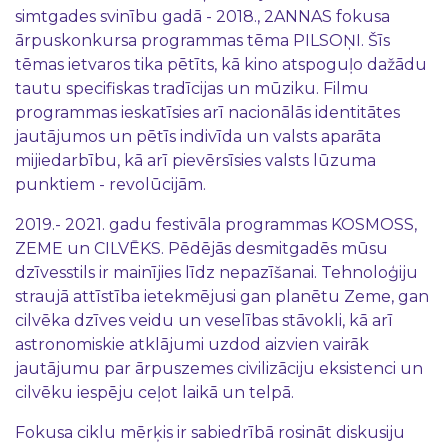
simtgades svinību gadā - 2018., 2ANNAS fokusa
ārpuskonkursa programmas tēma PILSOŅI. Šīs
tēmas ietvaros tika pētīts, kā kino atspoguļo dažādu
tautu specifiskas tradīcijas un mūziku. Filmu
programmas ieskatīsies arī nacionālās identitātes
jautājumos un pētīs indivīda un valsts aparāta
mijiedarbību, kā arī pievērsīsies valsts lūzuma
punktiem - revolūcijām.
2019.- 2021. gadu festivāla programmas KOSMOSS,
ZEME un CILVĒKS. Pēdējās desmitgadēs mūsu
dzīvesstils ir mainījies līdz nepazīšanai. Tehnoloģiju
straujā attīstība ietekmējusi gan planētu Zeme, gan
cilvēka dzīves veidu un veselības stāvokli, kā arī
astronomiskie atklājumi uzdod aizvien vairāk
jautājumu par ārpuszemes civilizāciju eksistenci un
cilvēku iespēju ceļot laikā un telpā.
Fokusa ciklu mērķis ir sabiedrībā rosināt diskusiju