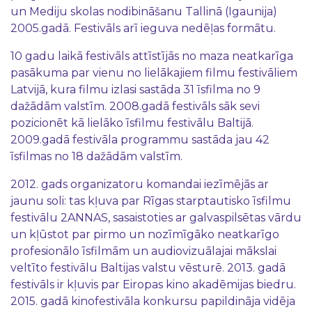
un Mediju skolas nodibināšanu Tallinā (Igaunija)
2005.gadā. Festivāls arī ieguva nedēļas formātu.
10 gadu laikā festivāls attīstījās no maza neatkarīga
pasākuma par vienu no lielākajiem filmu festivāliem
Latvijā, kura filmu izlasi sastāda 31 īsfilma no 9
dažādām valstīm. 2008.gadā festivāls sāk sevi
pozicionēt kā lielāko īsfilmu festivālu Baltijā.
2009.gadā festivāla programmu sastāda jau 42
īsfilmas no 18 dažādām valstīm.
2012. gads organizatoru komandai iezīmējās ar
jaunu soli: tas kļuva par Rīgas starptautisko īsfilmu
festivālu 2ANNAS, sasaistoties ar galvaspilsētas vārdu
un kļūstot par pirmo un nozīmīgāko neatkarīgo
profesionālo īsfilmām un audiovizuālajai mākslai
veltīto festivālu Baltijas valstu vēsturē. 2013. gadā
festivāls ir kļuvis par Eiropas kino akadēmijas biedru.
2015. gadā kinofestivāla konkursu papildināja vidēja