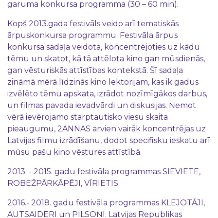
garuma konkursa programma (30 – 60 min).
Kopš 2013.gada festivāls veido arī tematiskās
ārpuskonkursa programmu. Festivāla ārpus
konkursa sadaļa veidota, koncentrējoties uz kādu
tēmu un skatot, kā tā attēlota kino gan mūsdienās,
gan vēsturiskās attīstības kontekstā. Šī sadaļa
zināmā mērā līdzinās kino lektorijam, kas ik gadus
izvēlēto tēmu apskata, izrādot nozīmīgākos darbus,
un filmas pavada ievadvārdi un diskusijas. Ņemot
vērā ievērojamo starptautisko viesu skaita
pieaugumu, 2ANNAS arvien vairāk koncentrējas uz
Latvijas filmu izrādīšanu, dodot specifisku ieskatu arī
mūsu pašu kino vēstures attīstībā.
2013. - 2015. gadu festivāla programmas SIEVIETE,
ROBEŽPĀRKĀPĒJI, VĪRIETIS.
2016.- 2018. gadu festivāla programmas KLEJOTĀJI,
AUTSAIDERI un PILSOŅI. Latvijas Republikas