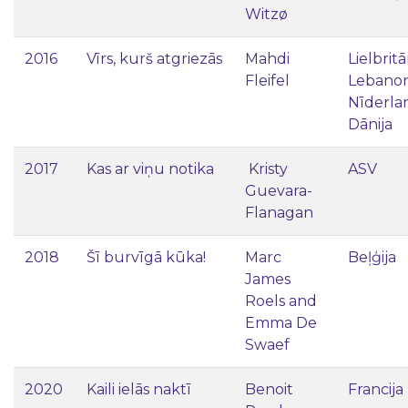
Witzø
2016
Vīrs, kurš atgriezās
Mahdi
Lielbritā
Fleifel
Lebanon
Nīderla
Dānija
2017
Kas ar viņu notika
Kristy
ASV
Guevara-
Flanagan
2018
Šī burvīgā kūka!
Marc
Beļģija
James
Roels and
Emma De
Swaef
2020
Kaili ielās naktī
Benoit
Francija